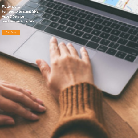
Flottenportal,
Fahrzeugortung mit GPS,
Apps & Service
rund um den Fuhrpark.
Zur Lösung