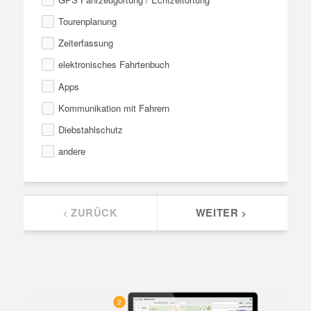
Tourenplanung
Zeiterfassung
elektronisches Fahrtenbuch
Apps
Kommunikation mit Fahrern
Diebstahlschutz
andere
ZURÜCK
WEITER
keyboard_arrow_left
keyboard_arrow_right
2